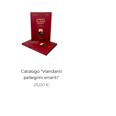
Catalogo "Viandanti
Catalogo "ZEITGE
pellegrini erranti"
Prezzo
25,00 €