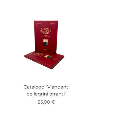
Catalogo "Viandanti
Catalogo "ZEITGE
pellegrini erranti"
Prezzo
25,00 €