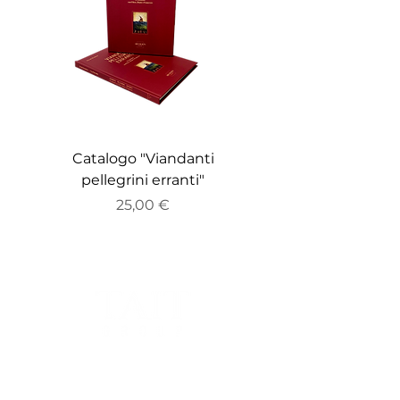
Catalogo "Viandanti
Catalogo "ZEITGE
pellegrini erranti"
Prezzo
25,00 €
Sede Legale:
Via Bocchetto 6, 20123, Milano, Italia.