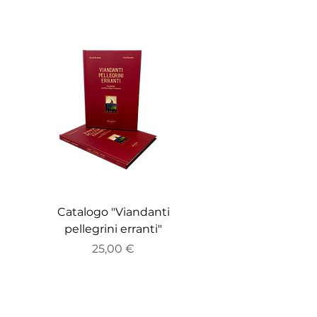
Catalogo "Viandanti
Catalogo "ZEITGE
pellegrini erranti"
Prezzo
25,00 €