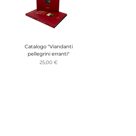
Catalogo "Viandanti
Catalogo "ZEITGE
pellegrini erranti"
Prezzo
25,00 €
Sede Legale:
Via Bocchetto 6, 20123, Milano, Italia.
Sede Operativa: