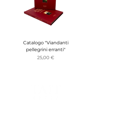
Catalogo "Viandanti
Catalogo "ZEITGE
pellegrini erranti"
Prezzo
25,00 €
Sede Legale:
Via Bocchetto 6, 20123, Milano, Italia.
Sede Operativa: