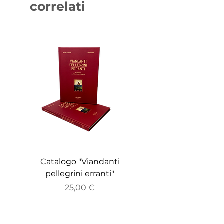
correlati
Catalogo "Viandanti
Catalogo "ZEITGE
pellegrini erranti"
Prezzo
25,00 €