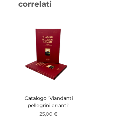
correlati
Catalogo "Viandanti
Catalogo "ZEITGE
pellegrini erranti"
Prezzo
25,00 €