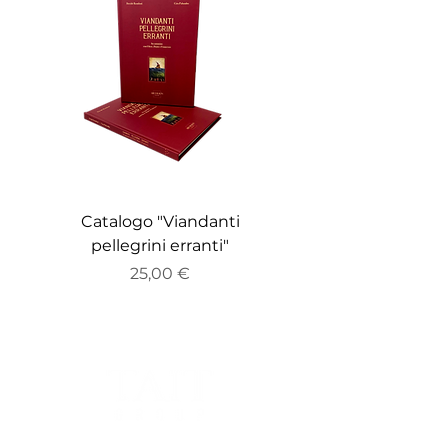
Catalogo "Viandanti
Catalogo "ZEITGE
pellegrini erranti"
Prezzo
25,00 €