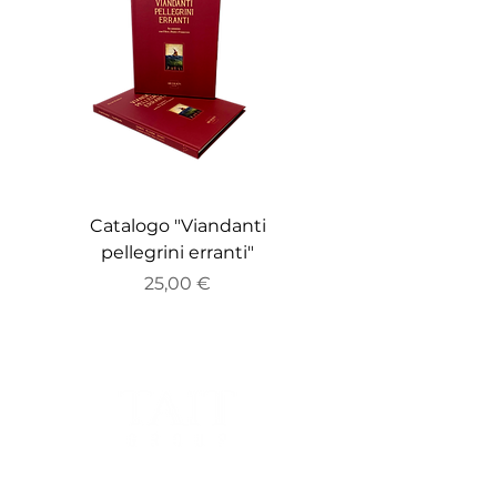
Catalogo "Viandanti
Catalogo "ZEITGE
pellegrini erranti"
Prezzo
25,00 €
Sede Legale: