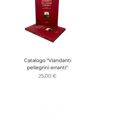
Catalogo "Viandanti
Catalogo "ZEITGE
pellegrini erranti"
Prezzo
25,00 €
Sede Legale: