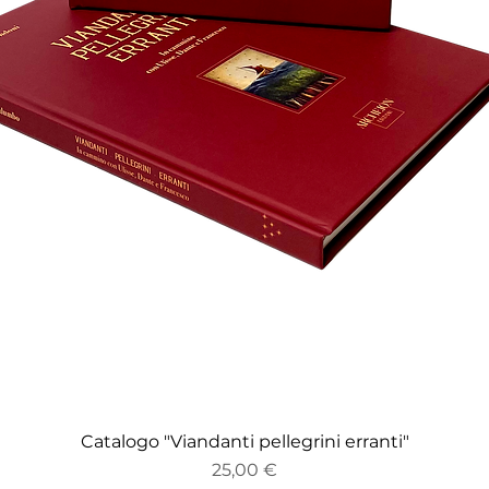
Catalogo "Viandanti pellegrini erranti"
Vista rapida
Prezzo
25,00 €