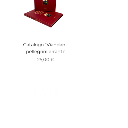
Catalogo "Viandanti
Catalogo "ZEITGE
pellegrini erranti"
Prezzo
25,00 €
Sede Legale:
Via Bocchetto 6, 20123, Milano, Italia.