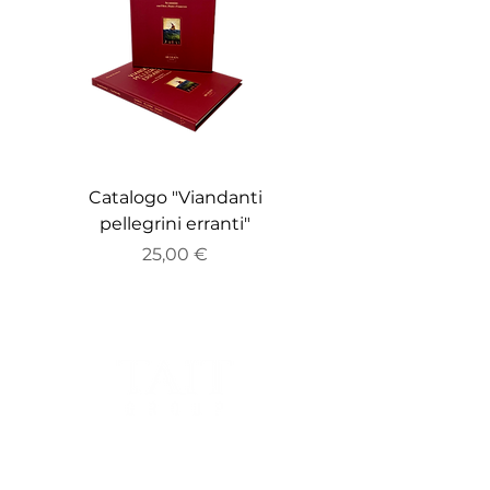
Catalogo "Viandanti
Catalogo "ZEITGE
pellegrini erranti"
Prezzo
25,00 €
Sede Legale:
Via Bocchetto 6, 20123, Milano, Italia.