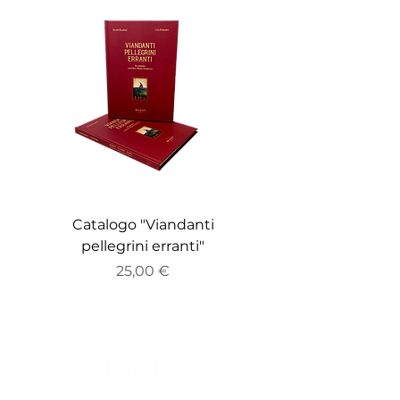
Catalogo "Viandanti
Catalogo "ZEITGE
pellegrini erranti"
Prezzo
25,00 €