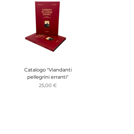
Catalogo "Viandanti
Catalogo "ZEITGE
pellegrini erranti"
Prezzo
25,00 €