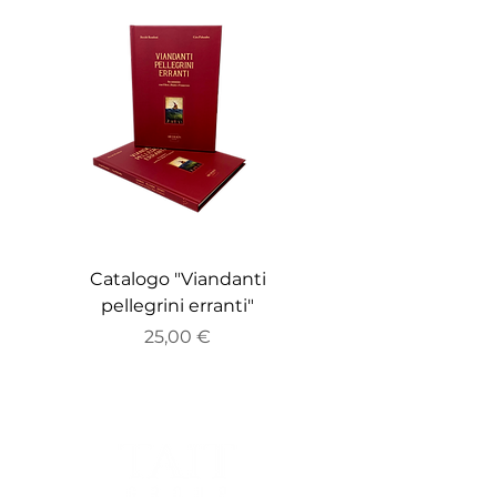
Catalogo "Viandanti
Catalogo "ZEITGE
pellegrini erranti"
Prezzo
25,00 €