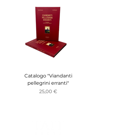
Catalogo "Viandanti
Catalogo "ZEITGE
pellegrini erranti"
Prezzo
25,00 €