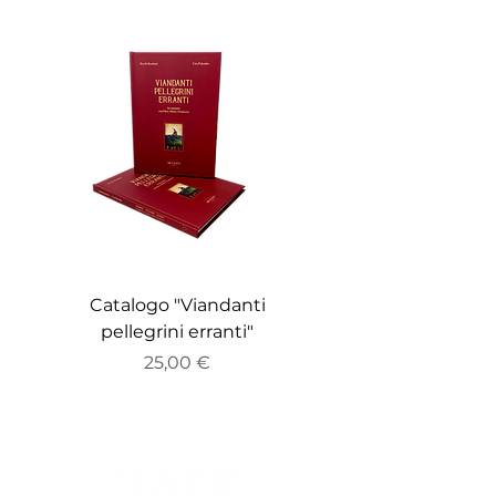
Catalogo "Viandanti
Catalogo "ZEITGE
pellegrini erranti"
Prezzo
25,00 €