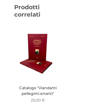
Prodotti
correlati
Catalogo "Viandanti
Catalogo "ZEITGE
pellegrini erranti"
Prezzo
25,00 €