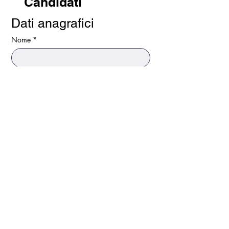
Candidati
Dati anagrafici
Nome
*
Cognome
*
Domicilio
*
Email
*
Telefono
*
Avanti