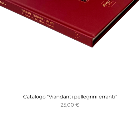
Catalogo "Viandanti pellegrini erranti"
Vista rapida
Prezzo
25,00 €
Tel. informazioni: